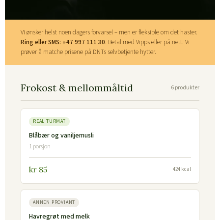
Vi ønsker helst noen dagers forvarsel – men er fleksible om det haster.
Ring eller SMS: +47 997 111 30
. Betal med Vipps eller på nett. Vi
prøver å matche prisene på DNTs selvbetjente hytter.
Frokost & mellommåltid
6 produkter
REAL TURMAT
Blåbær og vaniljemusli
1 porsjon
kr 85
424 kcal
ANNEN PROVIANT
Havregrøt med melk