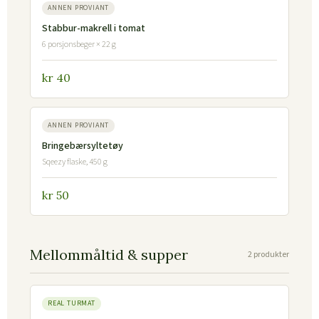
ANNEN PROVIANT
Stabbur-makrell i tomat
6 porsjonsbeger × 22 g
kr 40
ANNEN PROVIANT
Bringebærsyltetøy
Sqeezy flaske, 450 g
kr 50
Mellommåltid & supper
2 produkter
REAL TURMAT