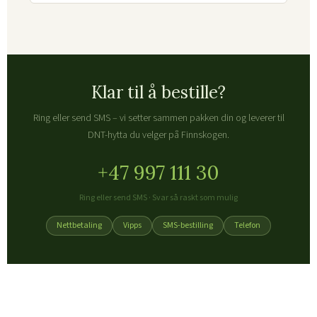
Klar til å bestille?
Ring eller send SMS – vi setter sammen pakken din og leverer til
DNT-hytta du velger på Finnskogen.
+47 997 111 30
Ring eller send SMS · Svar så raskt som mulig
Nettbetaling
Vipps
SMS-bestilling
Telefon