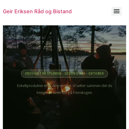
Geir Eriksen Råd og Bistand
PROVIANT PÅ STUBBEN · SESONG MAI – OKTOBER
Enkeltprodukter etter dine ønsker. Vi setter sammen det du
trenger til turen din på Finnskogen.