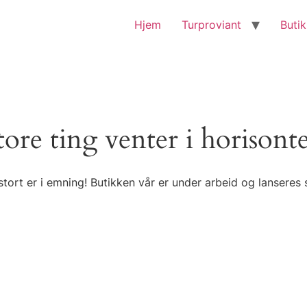
Hjem
Turproviant
Buti
tore ting venter i horisont
tort er i emning! Butikken vår er under arbeid og lanseres 