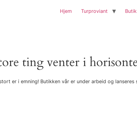
Hjem
Turproviant
Buti
tore ting venter i horisont
tort er i emning! Butikken vår er under arbeid og lanseres 